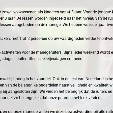
 zowel volwassenen als kinderen vanaf 8 jaar. Voor de jongste k
er 8 jaar. De lessen worden ingedeeld naar het niveau van de ru
n lessen aangeboden op de manege. We hebben we ieder jaar twe
maken, met 1 of 2 personen op uw vaardigheden verder te ontwi
 activiteiten voor de manegeruiters. Bijna ieder weekend wordt 
ngsdagen, buitenritten, spelletjesdagen en meer.
denwelzijn hoog in het vaandel. Ook in de rest van Nederland is 
 een van de belangrijke onderdelen naast veiligheid en kwaliteit 
 bij aangesloten zijn. Wij vinden het belangrijk dat de ruiters 
maar net zo belangrijk is dat onze paarden het leuk vinden!
zig, en op onze manege willen we deze bewustwording bij alle ru