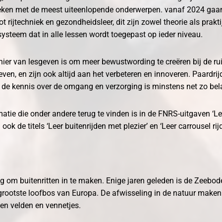
en met de meest uiteenlopende onderwerpen. vanaf 2024 gaan 
 rijtechniek en gezondheidsleer, dit zijn zowel theorie als prakti
systeem dat in alle lessen wordt toegepast op ieder niveau.
nier van lesgeven is om meer bewustwording te creëren bij de ru
en, en zijn ook altijd aan het verbeteren en innoveren. Paardrijde
 de kennis over de omgang en verzorging is minstens net zo bel
atie die onder andere terug te vinden is in de FNRS-uitgaven ‘Lee
ook de titels ‘Leer buitenrijden met plezier’ en ‘Leer carrousel rij
 om buitenritten in te maken. Enige jaren geleden is de Zeebode
 grootste loofbos van Europa. De afwisseling in de natuur maken 
en velden en vennetjes.