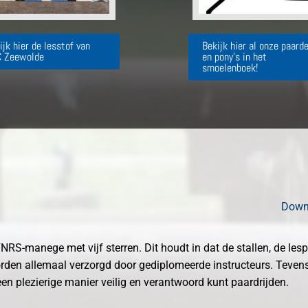
ijk hier de lesstof van
Bekijk hier al onze paard
 Zeewolde
en pony's in het
smoelenboek!
Downl
NRS-manege met vijf sterren. Dit houdt in dat de stallen, de le
orden allemaal verzorgd door gediplomeerde instructeurs. Tevens
een plezierige manier veilig en verantwoord kunt paardrijden.