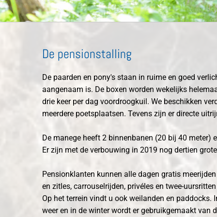
De pensionstalling
De paarden en pony's staan in ruime en goed verlich
aangenaam is. De boxen worden wekelijks helemaal 
drie keer per dag voordroogkuil. We beschikken ver
meerdere poetsplaatsen. Tevens zijn er directe uitr
De manege heeft 2 binnenbanen (20 bij 40 meter) e
Er zijn met de verbouwing in 2019 nog dertien grot
Pensionklanten kunnen alle dagen gratis meerijden 
en zitles, carrouselrijden, privéles en twee-uursritt
Op het terrein vindt u ook weilanden en paddocks.
weer en in de winter wordt er gebruikgemaakt van d