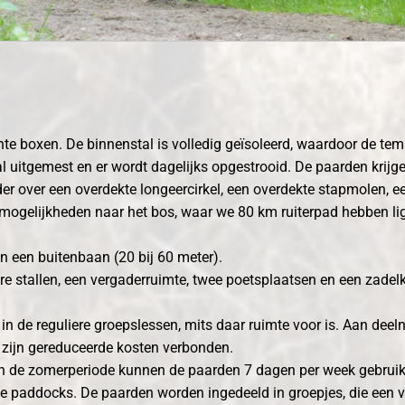
te boxen. De binnenstal is volledig geïsoleerd, waardoor de tempe
uitgemest en er wordt dagelijks opgestrooid. De paarden krijge
der over een overdekte longeercirkel, een overdekte stapmolen, 
ijmogelijkheden naar het bos, waar we 80 km ruiterpad hebben li
n een buitenbaan (20 bij 60 meter).
ere stallen, een vergaderruimte, twee poetsplaatsen en een zade
in de reguliere groepslessen, mits daar ruimte voor is. Aan deel
en zijn gereduceerde kosten verbonden.
 In de zomerperiode kunnen de paarden 7 dagen per week gebrui
e paddocks. De paarden worden ingedeeld in groepjes, die een v