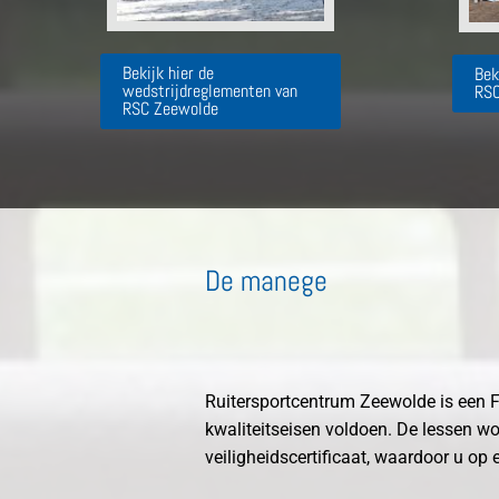
Bekijk hier de
Bek
wedstrijdreglementen van
RSC
RSC Zeewolde
De manege
Ruitersportcentrum Zeewolde is een F
kwaliteitseisen voldoen. De lessen w
veiligheidscertificaat, waardoor u op 